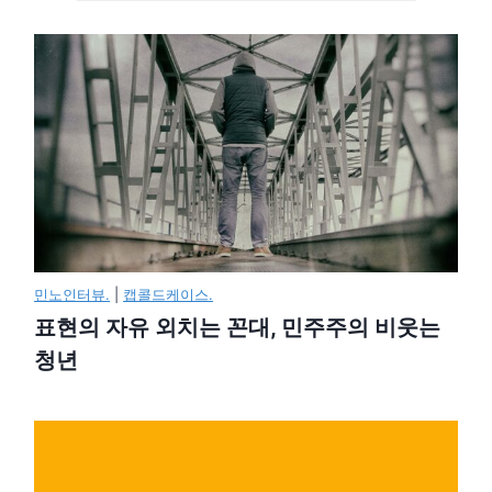
민노인터뷰.
|
캡콜드케이스.
표현의 자유 외치는 꼰대, 민주주의 비웃는
청년