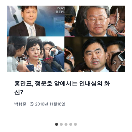
홍만표, 정운호 앞에서는 인내심의 화
신?
박형준
2016년 11월16일.