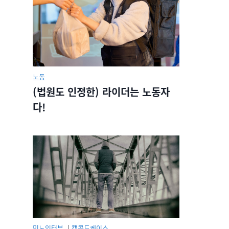
노동
(법원도 인정한) 라이더는 노동자
다!
민노인터뷰.
|
캡콜드케이스.