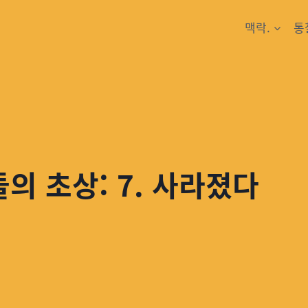
맥락.
통
의 초상: 7. 사라졌다