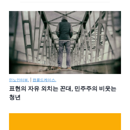
민노인터뷰.
|
캡콜드케이스.
표현의 자유 외치는 꼰대, 민주주의 비웃는
청년