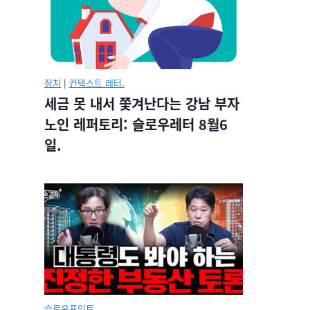
정치
|
컨텍스트 레터.
세금 못 내서 쫓겨난다는 강남 부자
노인 레퍼토리: 슬로우레터 8월6
일.
슬로우포인트