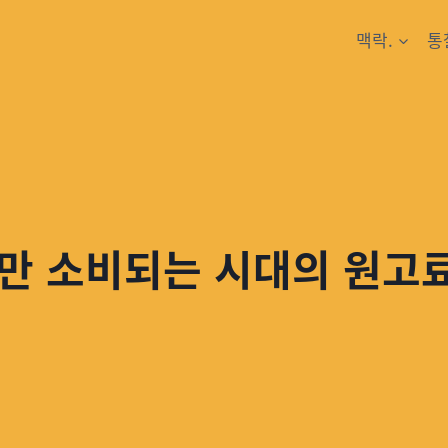
맥락.
통
4%만 소비되는 시대의 원고