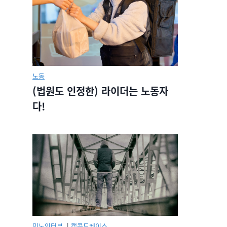
노동
(법원도 인정한) 라이더는 노동자
다!
민노인터뷰.
|
캡콜드케이스.