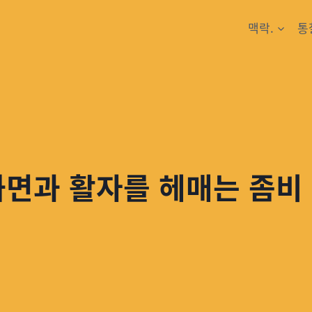
맥락.
통
화면과 활자를 헤매는 좀비