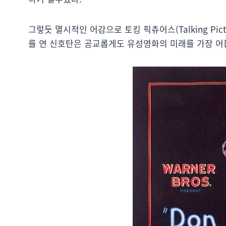
그렇듯 멸시적인 어감으로 토킹 픽츄어스(Talking Pict
를 연 신호탄은 공교롭게도 유성영화의 미래를 가장 