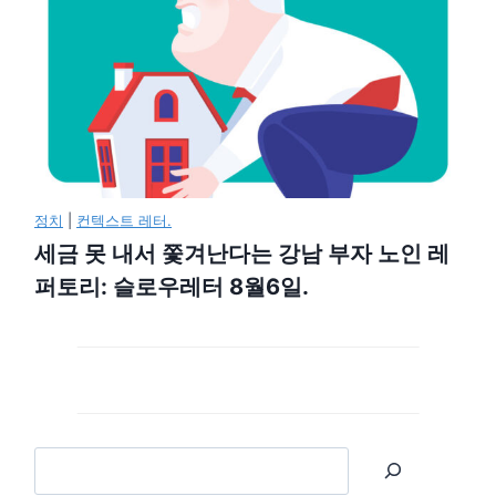
정치
|
컨텍스트 레터.
세금 못 내서 쫓겨난다는 강남 부자 노인 레
퍼토리: 슬로우레터 8월6일.