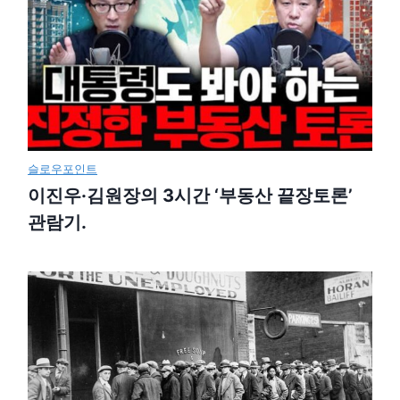
슬로우포인트
이진우·김원장의 3시간 ‘부동산 끝장토론’
관람기.