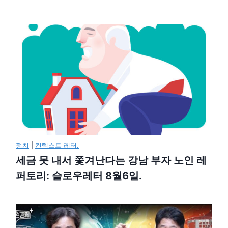
정치
|
컨텍스트 레터.
세금 못 내서 쫓겨난다는 강남 부자 노인 레
퍼토리: 슬로우레터 8월6일.