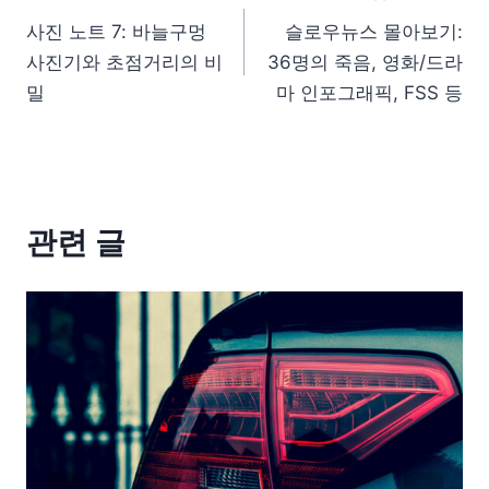
사진 노트 7: 바늘구멍
슬로우뉴스 몰아보기:
사진기와 초점거리의 비
36명의 죽음, 영화/드라
밀
마 인포그래픽, FSS 등
관련 글