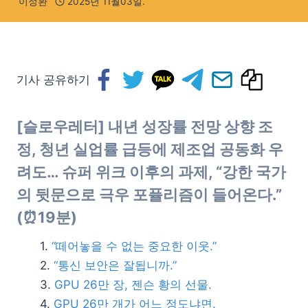
이정환
2025년 11월03일.
기사 공유하기
[슬로우레터] 내년 성장률 전망 상향 조
정, 청년 실업률 급등에 제조업 공동화 우
려도… 슈퍼 위크 이후의 과제, “강한 국가
의 뒷문으로 극우 포퓰리즘이 들어온다.”
(⏰19분)
“떼어놓을 수 없는 중요한 이웃.”
“통신 보안은 잘됩니까.”
GPU 26만 장, 젠슨 황의 선물.
GPU 26만 개가 어느 정도냐면.