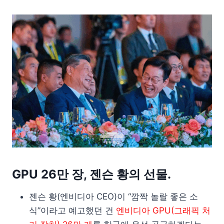
GPU 26만 장, 젠슨 황의 선물.
젠슨 황(엔비디아 CEO)이 “깜짝 놀랄 좋은 소
식”이라고 예고했던 건
엔비디아 GPU(그래픽 처