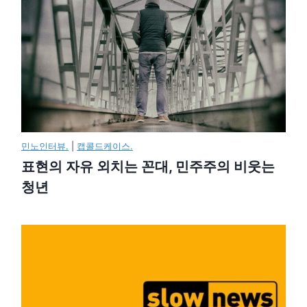
민노인터뷰.
|
캡콜드케이스.
표현의 자유 외치는 꼰대, 민주주의 비웃는
청년