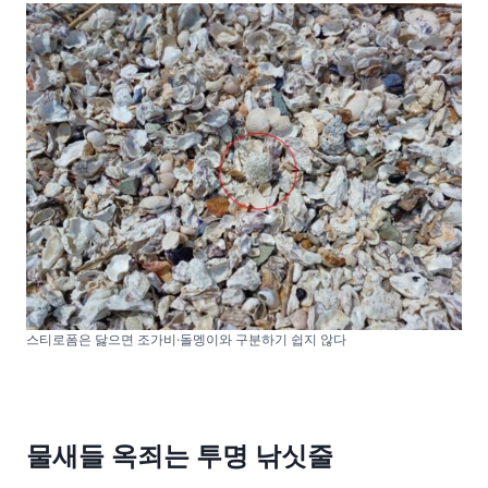
스티로폼은 닳으면 조가비·돌멩이와 구분하기 쉽지 않다
물새들 옥죄는 투명 낚싯줄