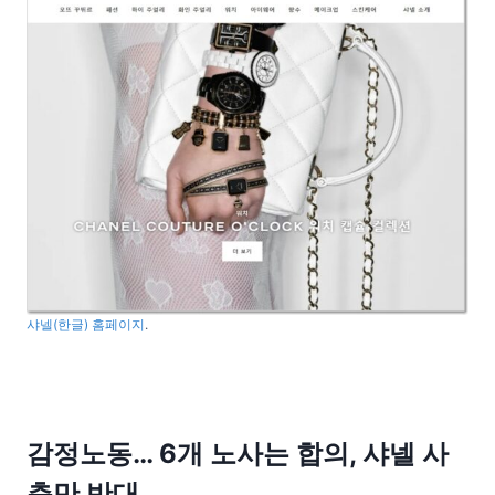
샤넬(한글) 홈페이지
.
감정노동… 6개 노사는 합의, 샤넬 사
측만 반대