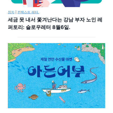
정치
|
컨텍스트 레터.
세금 못 내서 쫓겨난다는 강남 부자 노인 레
퍼토리: 슬로우레터 8월6일.