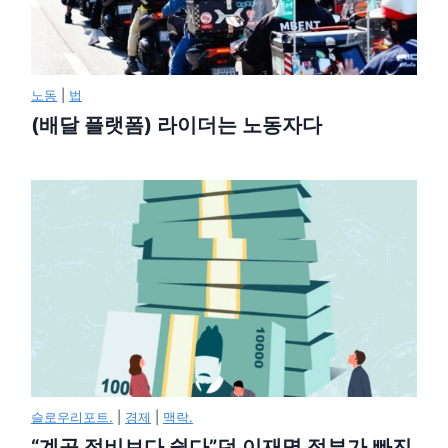
노동
|
법
(배달 플랫폼) 라이더는 노동자다
슬로우리포트.
|
경제
|
맥락.
“계곡 정비보다 쉽다”던 이재명 정부가 빠진