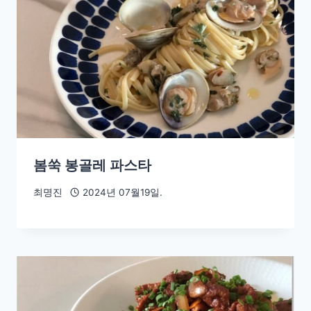
봄쑥 봉골레 파스타
최명진
2024년 07월19일.