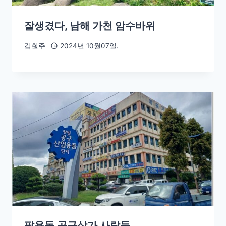
잘생겼다, 남해 가천 암수바위
김훤주
2024년 10월07일.
팔용동 공구상가 사람들