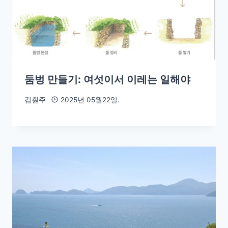
둠벙 만들기: 여섯이서 이레는 일해야
김훤주
2025년 05월22일.