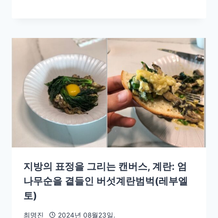
지방의 표정을 그리는 캔버스, 계란: 엄
나무순을 곁들인 버섯계란범벅(레부엘
토)
최명진
2024년 08월23일.