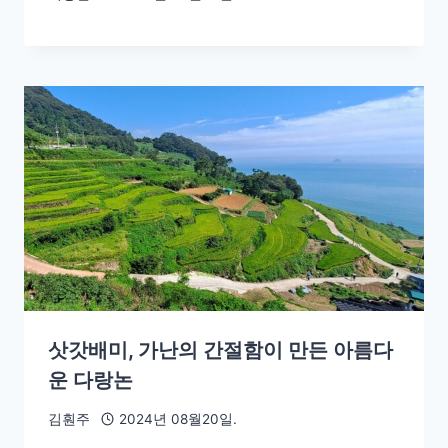
삿갓배미, 가난의 간절함이 만든 아름다
운 다랑논
김훤주
2024년 08월20일.