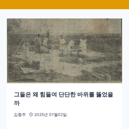
그들은 왜 힘들여 단단한 바위를 뚫었을
까
김훤주
2025년 07월02일.