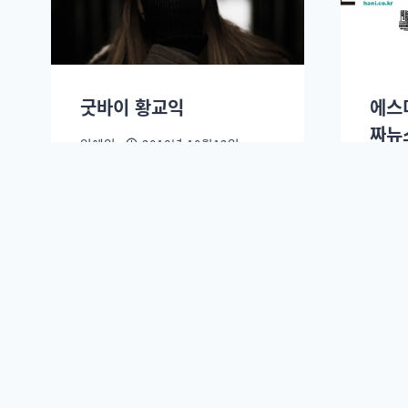
굿바이 황교익
에스
짜뉴
임예인
2018년 10월12일.
임예인