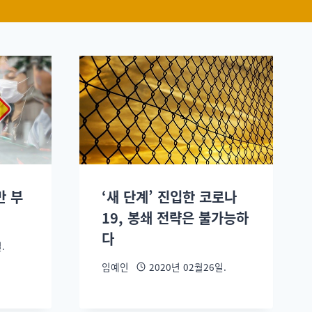
만 부
‘새 단계’ 진입한 코로나
19, 봉쇄 전략은 불가능하
다
.
임예인
2020년 02월26일.