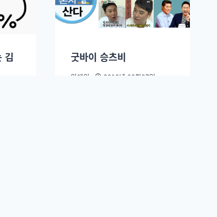
 김
굿바이 승츠비
임예인
2018년 08월07일.
.