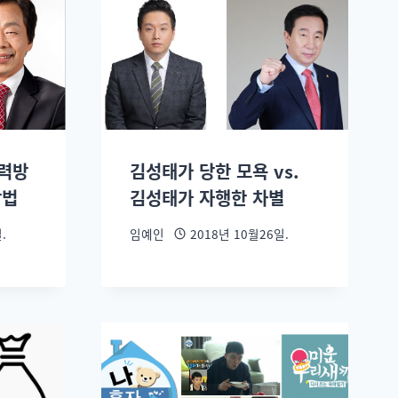
력방
김성태가 당한 모욕 vs.
방법
김성태가 자행한 차별
.
임예인
2018년 10월26일.