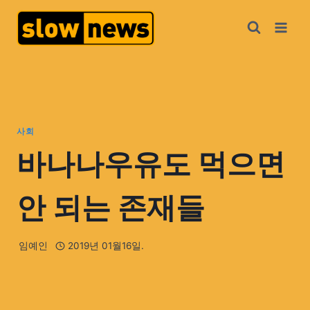
사회
바나나우유도 먹으면
안 되는 존재들
임예인
2019년 01월16일.