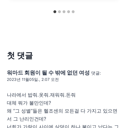
첫 댓글
워마드 회원이 될 수 밖에 없던 여성
댓글:
2023년 11월05일., 2:07 오전
나라에서 밥줘.옷줘.재워줘.돈줘
대체 뭐가 불만인데?
왜 “그 성별”들은 헬조센의 모든걸 다 가지고 있으면
서 그 난리인건데?
너희가 가랑이 사이에 살덩이 하나 붙이고 났다는 그