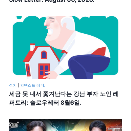
정치
|
컨텍스트 레터.
세금 못 내서 쫓겨난다는 강남 부자 노인 레
퍼토리: 슬로우레터 8월6일.