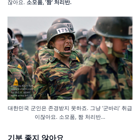
잖아요.
소모품, ‘짬’ 처리반.
대한민국 군인은 존경받지 못하죠. 그냥 ‘군바리’ 취급
이잖아요. 소모품, 짬 처리반…
기분 좋지 않아요