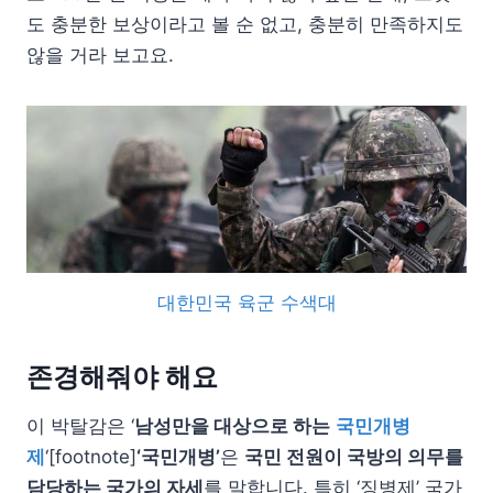
도 충분한 보상이라고 볼 순 없고, 충분히 만족하지도
않을 거라 보고요.
대한민국 육군 수색대
존경해줘야 해요
이 박탈감은 ‘
남성만을 대상으로 하는
국민개병
제
‘[footnote]
‘국민개병’
은
국민 전원이 국방의 의무를
담당하는 국가의 자세
를 말합니다. 특히 ‘징병제’ 국가