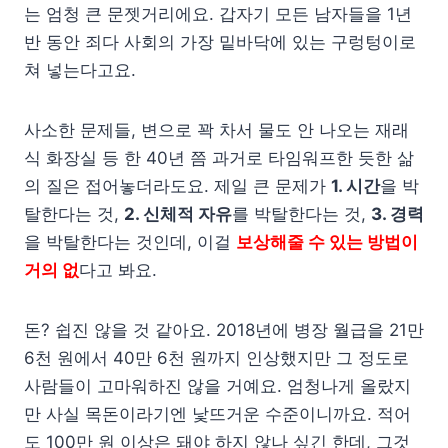
는 엄청 큰 문젯거리에요. 갑자기 모든 남자들을 1년
반 동안 죄다 사회의 가장 밑바닥에 있는 구렁텅이로
쳐 넣는다고요.
사소한 문제들, 변으로 꽉 차서 물도 안 나오는 재래
식 화장실 등 한 40년 쯤 과거로 타임워프한 듯한 삶
의 질은 접어놓더라도요. 제일 큰 문제가
1. 시간
을 박
탈한다는 것,
2. 신체적 자유
를 박탈한다는 것,
3. 경력
을 박탈한다는 것인데, 이걸
보상해줄 수 있는 방법이
거의 없
다고 봐요.
돈? 쉽진 않을 것 같아요. 2018년에 병장 월급을 21만
6천 원에서 40만 6천 원까지 인상했지만 그 정도로
사람들이 고마워하진 않을 거예요. 엄청나게 올랐지
만 사실 목돈이라기엔 낯뜨거운 수준이니까요. 적어
도 100만 원 이상은 돼야 하지 않나 싶긴 한데, 그것