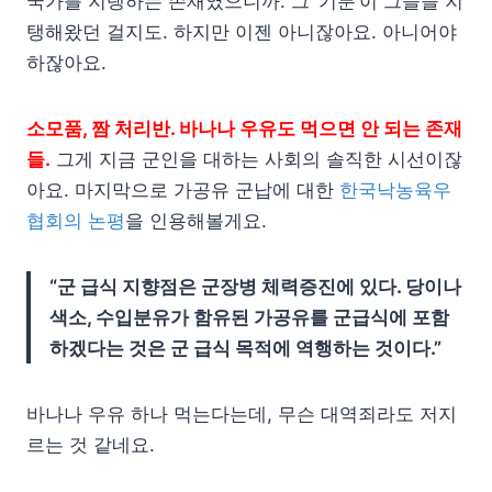
국가를 지탱하는 존재였으니까. 그 ‘기분’이 그들을 지
탱해왔던 걸지도. 하지만 이젠 아니잖아요. 아니어야
하잖아요.
소모품, 짬 처리반. 바나나 우유도 먹으면 안 되는 존재
들.
그게 지금 군인을 대하는 사회의 솔직한 시선이잖
아요. 마지막으로 가공유 군납에 대한
한국낙농육우
협회의 논평
을 인용해볼게요.
“군 급식 지향점은 군장병 체력증진에 있다. 당이나
색소, 수입분유가 함유된 가공유를 군급식에 포함
하겠다는 것은 군 급식 목적에 역행하는 것이다.”
바나나 우유 하나 먹는다는데, 무슨 대역죄라도 저지
르는 것 같네요.