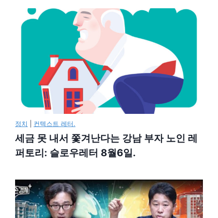
정치
|
컨텍스트 레터.
세금 못 내서 쫓겨난다는 강남 부자 노인 레
퍼토리: 슬로우레터 8월6일.