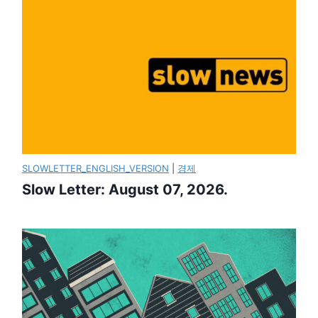
SLOWLETTER_ENGLISH_VERSION
|
경제
Slow Letter: August 07, 2026.