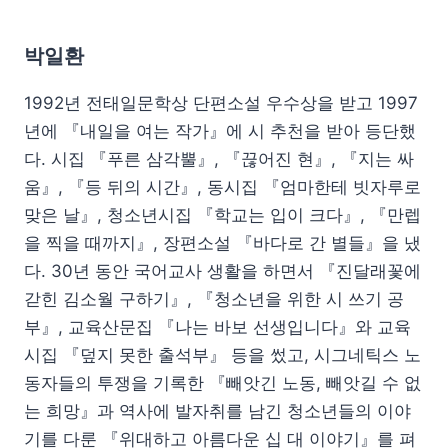
박일환
1992년 전태일문학상 단편소설 우수상을 받고 1997
년에 『내일을 여는 작가』에 시 추천을 받아 등단했
다. 시집 『푸른 삼각뿔』, 『끊어진 현』, 『지는 싸
움』, 『등 뒤의 시간』, 동시집 『엄마한테 빗자루로
맞은 날』, 청소년시집 『학교는 입이 크다』, 『만렙
을 찍을 때까지』, 장편소설 『바다로 간 별들』을 냈
다. 30년 동안 국어교사 생활을 하면서 『진달래꽃에
갇힌 김소월 구하기』, 『청소년을 위한 시 쓰기 공
부』, 교육산문집 『나는 바보 선생입니다』와 교육
시집 『덮지 못한 출석부』 등을 썼고, 시그네틱스 노
동자들의 투쟁을 기록한 『빼앗긴 노동, 빼앗길 수 없
는 희망』과 역사에 발자취를 남긴 청소년들의 이야
기를 다룬 『위대하고 아름다운 십 대 이야기』를 펴