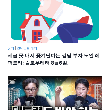
정치
|
컨텍스트 레터.
세금 못 내서 쫓겨난다는 강남 부자 노인 레
퍼토리: 슬로우레터 8월6일.