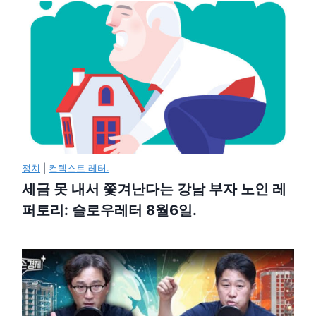
정치
|
컨텍스트 레터.
세금 못 내서 쫓겨난다는 강남 부자 노인 레
퍼토리: 슬로우레터 8월6일.