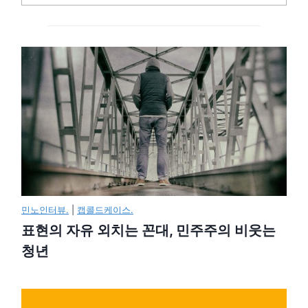
민노인터뷰.
|
캡콜드케이스.
표현의 자유 외치는 꼰대, 민주주의 비웃는
청년