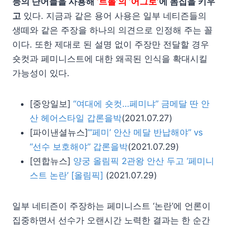
등의 단어들을 사용해
‘트롤’의 ‘어그로’
에 몸집을 키우
고
있다. 지금과 같은 용어 사용은 일부 네티즌들의
생떼와 같은 주장을 하나의 의견으로 인정해 주는 꼴
이다. 또한 제대로 된 설명 없이 주장만 전달할 경우
숏컷과 페미니스트에 대한 왜곡된 인식을 확대시킬
가능성이 있다.
[중앙일보]
“여대에 숏컷…페미냐” 금메달 딴 안
산 헤어스타일 갑론을박
(2021.07.27)
[파이낸셜뉴스]
“‘페미’ 안산 메달 반납해야” vs
“선수 보호해야” 갑론을박
(2021.07.29)
[연합뉴스]
양궁 올림픽 2관왕 안산 두고 ‘페미니
스트 논란’ [올림픽]
(2021.07.29)
일부 네티즌이 주장하는 페미니스트 ‘논란’에 언론이
집중하면서 선수가 오랜시간 노력한 결과는 한 순간