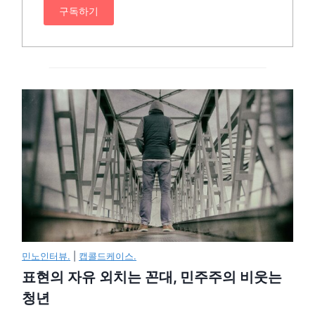
구독하기
민노인터뷰.
|
캡콜드케이스.
표현의 자유 외치는 꼰대, 민주주의 비웃는
청년