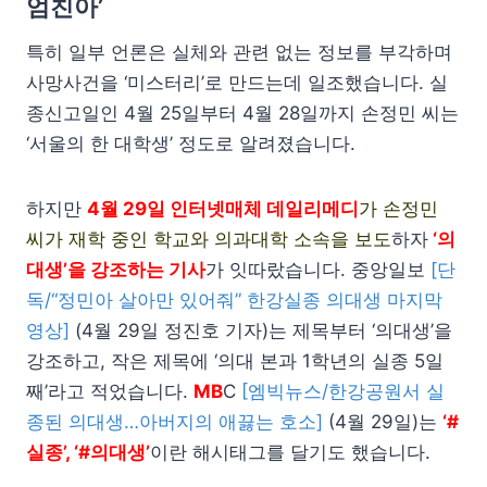
엄친아’
특히 일부 언론은 실체와 관련 없는 정보를 부각하며
사망사건을 ‘미스터리’로 만드는데 일조했습니다. 실
종신고일인 4월 25일부터 4월 28일까지 손정민 씨는
‘서울의 한 대학생’ 정도로 알려졌습니다.
하지만
4월 29일 인터넷매체 데일리메디
가 손정민
씨가 재학 중인 학교와 의과대학 소속을 보도
하자
‘의
대생’을 강조하는 기사
가 잇따랐습니다. 중앙일보
[단
독/“정민아 살아만 있어줘” 한강실종 의대생 마지막
영상]
(4월 29일 정진호 기자)는 제목부터 ‘의대생’을
강조하고, 작은 제목에 ‘의대 본과 1학년의 실종 5일
째’라고 적었습니다.
MB
C
[엠빅뉴스/한강공원서 실
종된 의대생…아버지의 애끓는 호소]
(4월 29일)는
‘#
실종’, ‘#의대생’
이란 해시태그를 달기도 했습니다.