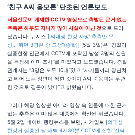
‘친구 A씨 음모론’ 단초된 언론보도
서울신문이 게재한 CCTV 영상으로 촉발된 근거 없는
추측은 하루도 지나지 않아 사실이 아닌 것
으로 드러
났습니다. 뉴시스
[‘의대생 한강 사망’ 추측만 무
성…“뛰던 3명은 중·고생”(종합)]
(5월 3일)은 “경찰이
실종현장 인근에서 CCTV에 포착된 남성 3명의 신원
을 특정해 이미 조사”를 마쳤다고 보도했습니다. 경찰
관계자는 “3명은 모두 10대”였고 “자기들끼리 장난치
고 뛰어 노는 장면이 찍힌 것이지 A씨 죽음과는 무관
한 것으로 결론이 났다”고 밝혔습니다.
그러나 해당 영상뿐 아니라 영상 속 인물에 대한 근거
없는 추측은 이미 많은 대중에게 확산된 뒤였습니다.
5월 2일 네이버 랭킹뉴스를 보면, 세계일보
[의대생
한강서 실종된 날 새벽 4시30분 CCTV에 잡힌 ‘전력