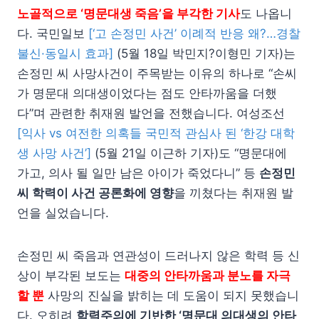
노골적으로 ‘명문대생 죽음’을 부각한 기사
도 나옵니
다. 국민일보
[‘고 손정민 사건’ 이례적 반응 왜?…경찰
불신·동일시 효과]
(5월 18일 박민지?이형민 기자)는
손정민 씨 사망사건이 주목받는 이유의 하나로 “손씨
가 명문대 의대생이었다는 점도 안타까움을 더했
다”며 관련한 취재원 발언을 전했습니다. 여성조선
[익사 vs 여전한 의혹들 국민적 관심사 된 ‘한강 대학
생 사망 사건’]
(5월 21일 이근하 기자)도 “명문대에
가고, 의사 될 일만 남은 아이가 죽었다니” 등
손정민
씨 학력이 사건 공론화에 영향
을 끼쳤다는 취재원 발
언을 실었습니다.
손정민 씨 죽음과 연관성이 드러나지 않은 학력 등 신
상이 부각된 보도는
대중의 안타까움과 분노를 자극
할 뿐
사망의 진실을 밝히는 데 도움이 되지 못했습니
다. 오히려
학력주의에 기반한 ‘명문대 의대생의 안타