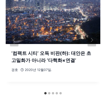
‘컴팩트 시티’ 오독 비판(하): 대안은 초
고밀화가 아니라 ‘다핵화×연결’
경호
2020년 12월07일.