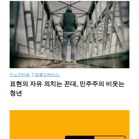
민노인터뷰.
|
캡콜드케이스.
표현의 자유 외치는 꼰대, 민주주의 비웃는
청년