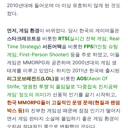
2010년대에 들어오며 더 이상 유효하지 않게 된 것도
컸다.
먼저, 게임 환경
이 바뀌었다. 당시 한국의 게이머들은
스타크래프트
를 비롯한
RTS
(
실시간 전략 게임; Real
Time Strategy)
서든어택
을 비롯한
FPS
(1인칭 슈팅
게임; First-Person Shooter)
등을 주로 하였고, 이들
게임은 MMORPG와 공존하며 2000년대의 게임 생
태계를 이루고 있었다. 하지만 2011년 한국에 출시된
리그오브레전드(LOL)
를 비롯한
AOS
(Aeon Of
Strife; ‘영원한 투쟁’의 줄임말로 ‘다중접속 진지공략
게임’ 정도의 의미)
가 선풍적 인기를 끌기 시작하고,
한국 MMORPG들이 고질적인 운영 문제(현질과 랜덤
박스 등)
와 진부한 게임성 때문에 점점 인기가 떨어지
면서 게임 판타지 소설에 몰입하기 좋은 게임 환경이
오히려 적대적인 쪽으로 변화했던 것이다.