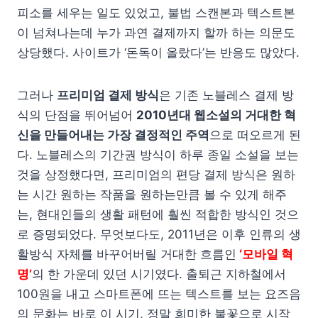
피소를 세우는 일도 있었고, 불법 스캔본과 텍스트본
이 넘쳐나는데 누가 과연 결제까지 할까 하는 의문도
상당했다. 사이트가 ‘돈독이 올랐다’는 반응도 많았다.
그러나
프리미엄 결제 방식
은 기존 노블레스 결제 방
식의 단점을 뛰어넘어
2010년대 웹소설의 거대한 혁
신을 만들어내는 가장 결정적인 주역
으로 떠오르게 된
다. 노블레스의 기간권 방식이 하루 종일 소설을 보는
것을 상정했다면, 프리미엄의 편당 결제 방식은 원하
는 시간 원하는 작품을 원하는만큼 볼 수 있게 해주
는, 현대인들의 생활 패턴에 훨씬 적합한 방식인 것으
로 증명되었다. 무엇보다도, 2011년은 이후 인류의 생
활방식 자체를 바꾸어버릴 거대한 흐름인
‘모바일 혁
명’
의 한 가운데 있던 시기였다. 출퇴근 지하철에서
100원을 내고 스마트폰에 뜨는 텍스트를 보는 요즈음
의 문화는 바로 이 시기, 정말 희미한 불꽃으로 시작