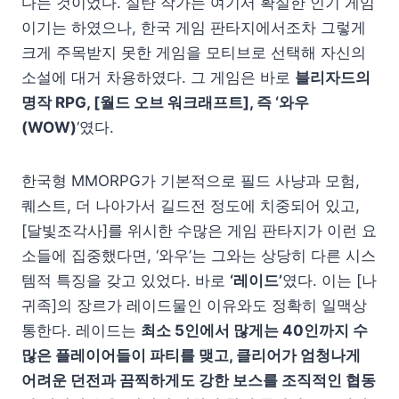
다는 것이었다. 실탄 작가는 여기서 확실한 인기 게임
이기는 하였으나, 한국 게임 판타지에서조차 그렇게
크게 주목받지 못한 게임을 모티브로 선택해 자신의
소설에 대거 차용하였다. 그 게임은 바로
블리자드의
명작 RPG, [월드 오브 워크래프트], 즉 ‘와우
(WOW)
‘였다.
한국형 MMORPG가 기본적으로 필드 사냥과 모험,
퀘스트, 더 나아가서 길드전 정도에 치중되어 있고,
[달빛조각사]를 위시한 수많은 게임 판타지가 이런 요
소들에 집중했다면, ‘와우’는 그와는 상당히 다른 시스
템적 특징을 갖고 있었다. 바로
‘레이드’
였다. 이는 [나
귀족]의 장르가 레이드물인 이유와도 정확히 일맥상
통한다. 레이드는
최소 5인에서 많게는 40인까지 수
많은 플레이어들이 파티를 맺고, 클리어가 엄청나게
어려운 던전과 끔찍하게도 강한 보스를 조직적인 협동