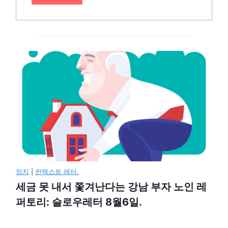
정치
|
컨텍스트 레터.
세금 못 내서 쫓겨난다는 강남 부자 노인 레
퍼토리: 슬로우레터 8월6일.