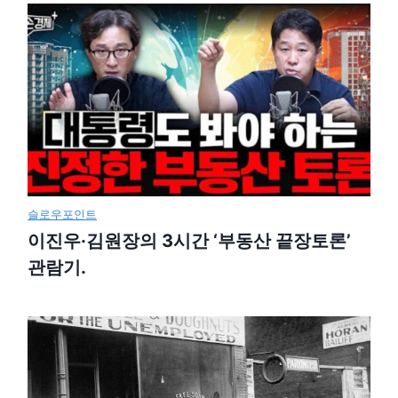
슬로우포인트
이진우·김원장의 3시간 ‘부동산 끝장토론’
관람기.