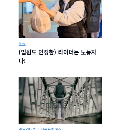
노동
(법원도 인정한) 라이더는 노동자
다!
민노인터뷰.
|
캡콜드케이스.