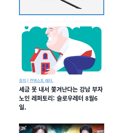
정치
|
컨텍스트 레터.
세금 못 내서 쫓겨난다는 강남 부자
노인 레퍼토리: 슬로우레터 8월6
일.