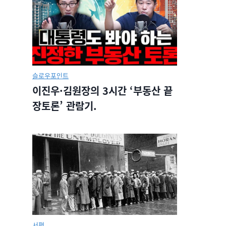
슬로우포인트
이진우·김원장의 3시간 ‘부동산 끝
장토론’ 관람기.
서평.