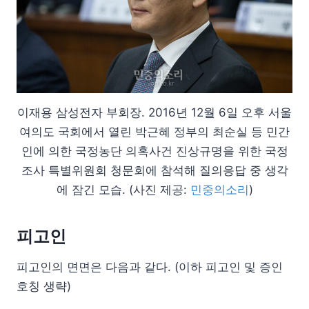
이재용 삼성전자 부회장. 2016년 12월 6일 오후 서울
여의도 국회에서 열린 박근혜 정부의 최순실 등 민간
인에 의한 국정농단 의혹사건 진상규명을 위한 국정
조사 특별위원회 청문회에 참석해 질의응답 중 생각
에 잠긴 모습. (사진 제공:
민중의소리
)
피고인
피고인의 면면은 다음과 같다. (이하 피고인 및 증인
호칭 생략)