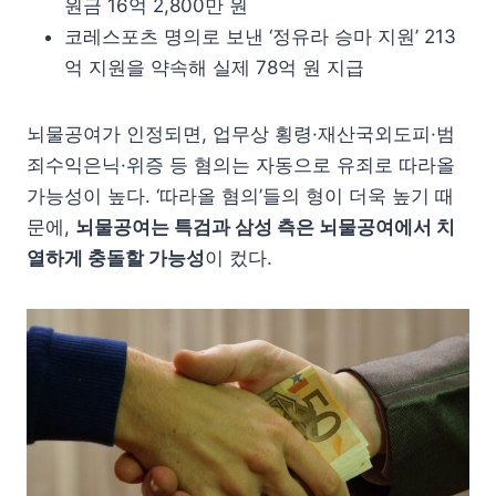
원금 16억 2,800만 원
코레스포츠 명의로 보낸 ‘정유라 승마 지원’ 213
억 지원을 약속해 실제 78억 원 지급
뇌물공여가 인정되면, 업무상 횡령·재산국외도피·범
죄수익은닉·위증 등 혐의는 자동으로 유죄로 따라올
가능성이 높다. ‘따라올 혐의’들의 형이 더욱 높기 때
문에,
뇌물공여는 특검과 삼성 측은 뇌물공여에서 치
열하게 충돌할 가능성
이 컸다.