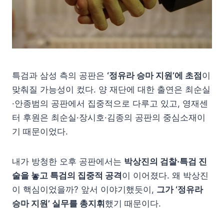
특검과 삼성 측의 공판은
‘정유라 승마 지원’에 초점
이
맞춰질 가능성이 컸다. 양 재단에 대한 출연은 최순실
·안종범의 공판에서 집중적으로 다루고 있고, 영재센
터 후원은 최순실·장시호·김종의 공판의 중심소재이
기 때문이었다.
내가 방청한 오후 공판에서는
박상진의 검찰·특검 진
술을 놓고 특검의 집중적 공격
이 이어졌다. 왜 박상진
이 핵심이었을까? 앞서 이야기했듯이,
그가 ‘정유라
승마 지원’ 실무를 총지휘
했기 때문이다.