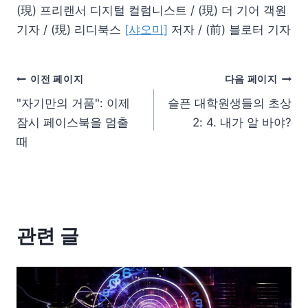
(現) 프리랜서 디지털 컬럼니스트 / (現) 더 기어 객원
기자 / (現) 리디북스
[샤오미]
저자 / (前) 블로터 기자
이전 페이지
다음 페이지
"자기만의 거품": 이제
슬픈 대학원생들의 초상
잠시 페이스북을 멈출
2: 4. 내가 알 바야?
때
관련 글