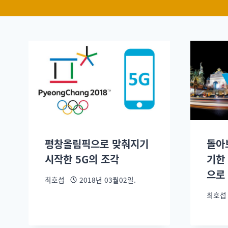
평창올림픽으로 맞춰지기
돌아보
시작한 5G의 조각
기한
으로
최호섭
2018년 03월02일.
최호섭