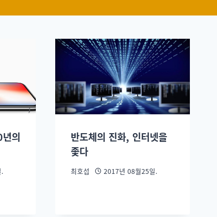
10년의
반도체의 진화, 인터넷을
좇다
.
최호섭
2017년 08월25일.