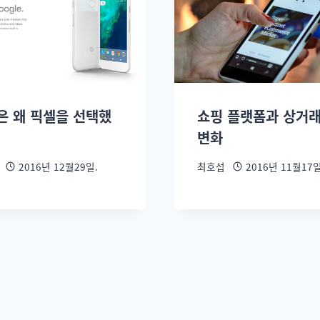
은 왜 픽셀을 선택했
쇼핑 플랫폼과 상거
변화
2016년 12월29일.
최호섭
2016년 11월17일