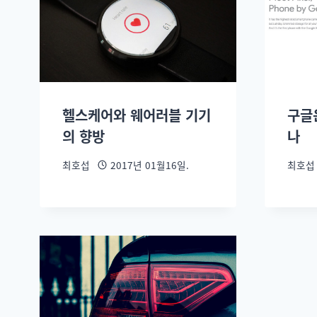
헬스케어와 웨어러블 기기
구글
의 향방
나
최호섭
2017년 01월16일.
최호섭