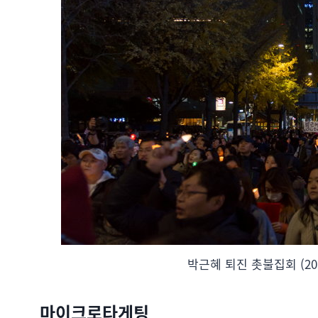
박근혜 퇴진 촛불집회 (201
마이크로타게팅