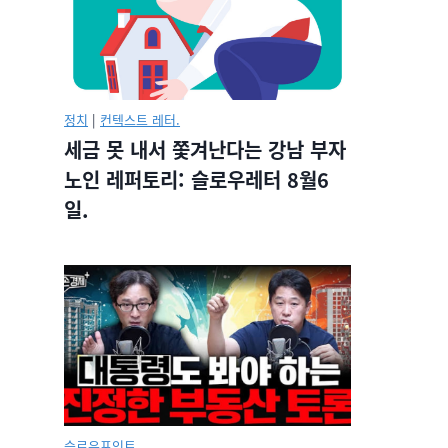
정치
|
컨텍스트 레터.
세금 못 내서 쫓겨난다는 강남 부자
노인 레퍼토리: 슬로우레터 8월6
일.
슬로우포인트