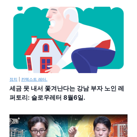
정치
|
컨텍스트 레터.
세금 못 내서 쫓겨난다는 강남 부자 노인 레
퍼토리: 슬로우레터 8월6일.