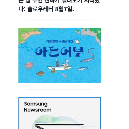
는 집 주인 전화가 걸려오기 시작했
다: 슬로우레터 8월7일.