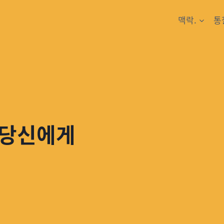
맥락.
통
 당신에게