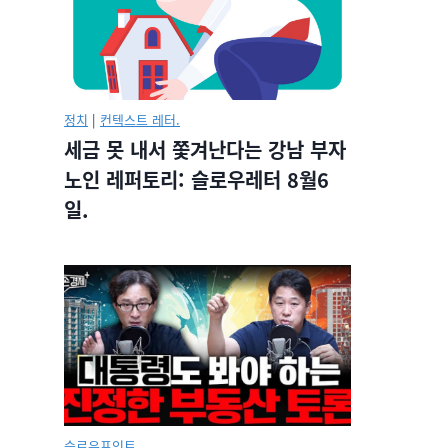
정치
|
컨텍스트 레터.
세금 못 내서 쫓겨난다는 강남 부자
노인 레퍼토리: 슬로우레터 8월6
일.
슬로우포인트