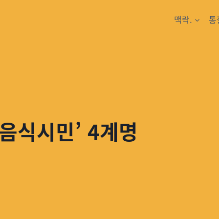
맥락.
통
음식시민’ 4계명