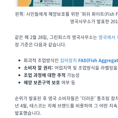
왼쪽: 시민들에게 해양보호를 위한 ‘피쉬 파이트(Fish F
영국사무소가 발표한 20
같은 해 2월 28일, 그린피스의 영국사무소는
영국에서 
정 기준은 다음과 같습니다.
파괴적 조업방식인
집어장치
FAD(Fish Aggregat
소비자 알 권리:
어업지역 및 조업방식을 라벨링을
조업 과정에 대한 추적
가능성
해양 보존구역 보호
여부 등
순위가 발표된 후 영국 소비자들은 ‘더러운’ 통조림 참치
년 4월, 테스코는 자체 브랜드를 비롯하여 그 어떤 
발표했습니다.