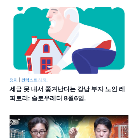
정치
|
컨텍스트 레터.
세금 못 내서 쫓겨난다는 강남 부자 노인 레
퍼토리: 슬로우레터 8월6일.