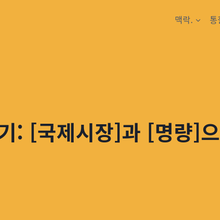
맥락.
통
기: [국제시장]과 [명량]