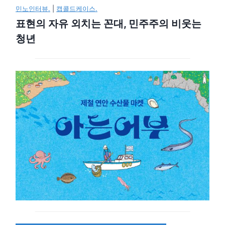
민노인터뷰.
|
캡콜드케이스.
표현의 자유 외치는 꼰대, 민주주의 비웃는
청년