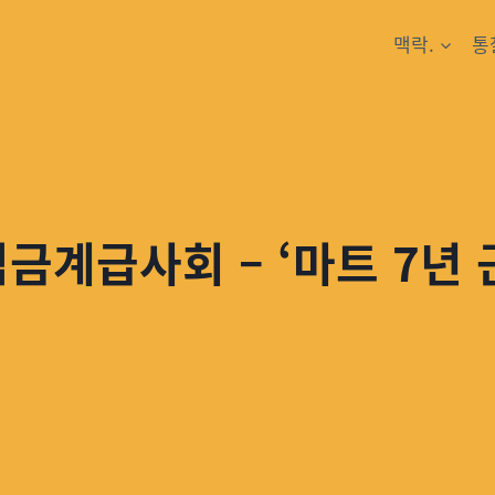
맥락.
통
금계급사회 – ‘마트 7년 근