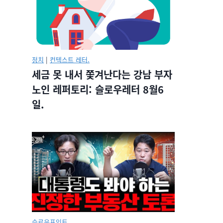
정치
|
컨텍스트 레터.
세금 못 내서 쫓겨난다는 강남 부자
노인 레퍼토리: 슬로우레터 8월6
일.
슬로우포인트