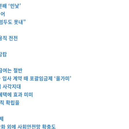
배 ‘민낯’
늘어
 엄두도 못내”
용직 전전
캄캄
급여는 절반
 입사 계약 때 포괄임금제 ‘올가미’
법 사각지대
혜택에 효과 미미
원칙 확립을
제
완화 외에 사회안전망 확충도