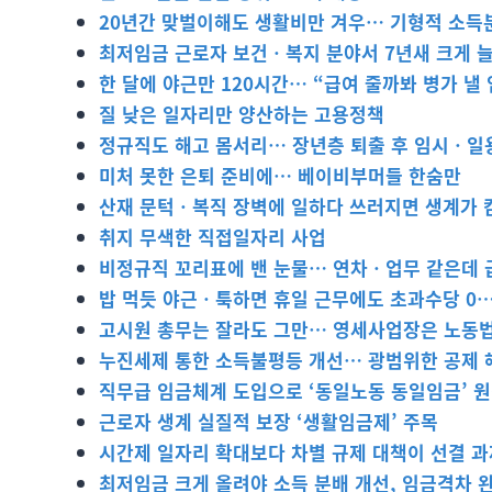
20년간 맞벌이해도 생활비만 겨우… 기형적 소득분
최저임금 근로자 보건ㆍ복지 분야서 7년새 크게 
한 달에 야근만 120시간… “급여 줄까봐 병가 낼
질 낮은 일자리만 양산하는 고용정책
정규직도 해고 몸서리… 장년층 퇴출 후 임시ㆍ일
미처 못한 은퇴 준비에… 베이비부머들 한숨만
산재 문턱ㆍ복직 장벽에 일하다 쓰러지면 생계가 
취지 무색한 직접일자리 사업
비정규직 꼬리표에 밴 눈물… 연차ㆍ업무 같은데 
밥 먹듯 야근ㆍ툭하면 휴일 근무에도 초과수당 0…
고시원 총무는 잘라도 그만… 영세사업장은 노동
누진세제 통한 소득불평등 개선… 광범위한 공제 
직무급 임금체계 도입으로 ‘동일노동 동일임금’ 
근로자 생계 실질적 보장 ‘생활임금제’ 주목
시간제 일자리 확대보다 차별 규제 대책이 선결 과
최저임금 크게 올려야 소득 분배 개선, 임금격차 