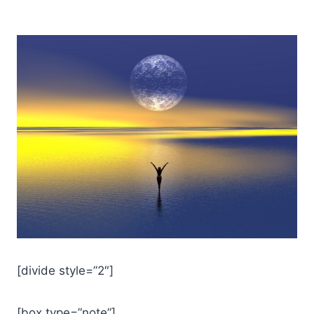
[divide style=”2″]
[box type=”note”]