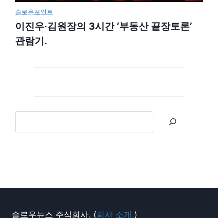
슬로우포인트
이진우·김원장의 3시간 ‘부동산 끝장토론’
관람기.
슬로우뉴스 주식회사. (
회사 소개.
)