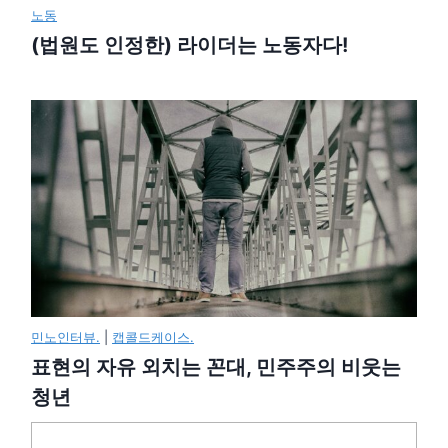
노동
(법원도 인정한) 라이더는 노동자다!
민노인터뷰.
|
캡콜드케이스.
표현의 자유 외치는 꼰대, 민주주의 비웃는
청년