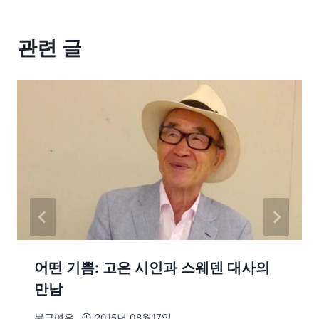
관련 글
어떤 기쁨: 고은 시인과 스웨덴 대사의
만남
북극여우
2015년 08월17일.