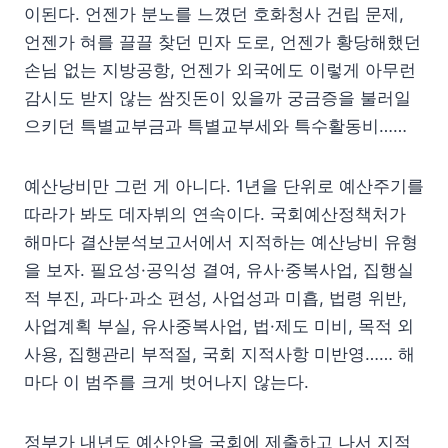
이된다. 언젠가 분노를 느꼈던 호화청사 건립 문제,
언젠가 혀를 끌끌 찾던 민자 도로, 언젠가 황당해했던
손님 없는 지방공항, 언젠가 외국에도 이렇게 아무런
감시도 받지 않는 쌈짓돈이 있을까 궁금증을 불러일
으키던 특별교부금과 특별교부세와 특수활동비……
예산낭비만 그런 게 아니다. 1년을 단위로 예산주기를
따라가 봐도 데자뷔의 연속이다. 국회예산정책처가
해마다 결산분석보고서에서 지적하는 예산낭비 유형
을 보자. 필요성·공익성 결여, 유사·중복사업, 집행실
적 부진, 과다·과소 편성, 사업성과 미흡, 법령 위반,
사업계획 부실, 유사중복사업, 법·제도 미비, 목적 외
사용, 집행관리 부적절, 국회 지적사항 미반영…… 해
마다 이 범주를 크게 벗어나지 않는다.
정부가 내년도 예산안을 국회에 제출하고 나서 지적