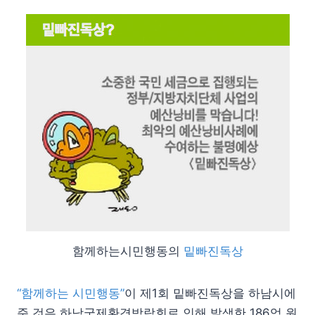
함께하는시민행동의
밑빠진독상
“함께하는 시민행동”
이 제1회 밑빠진독상을 하남시에
준 것은 하남국제환경박람회로 인해 발생한 186억 원