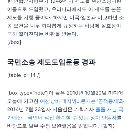
한 연합군사령부가 1948년 이 제도를 주민소송이란
이름으로 도입했고, 우리나라에서도 이 제도를 본뜬
제도를 시행 중이다. 하지만 미국·일본과 비교하면 소
송 요건을 너무 까다롭게 규정하는 바람에 실효성이
극히 떨어진다는 비판을 받는다.
[/box]
국민소송 제도도입운동 경과
[table id=14 /]
[box type=”note”]이 글은 2010년 10월20일 미디어
오늘에 기고한
예산낭비 데자뷔…문제는 ‘공적통제’
와
2014년 7월 23일자 서울신문 기획기사
줄줄 새는 국
가예산… 국민이 직접 환수할 수 있는 장치 만들자
를
바탕으로 일부 수정 보완했음을 밝힙니다. (필자)