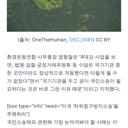
(출처: OneTheHuman,
DSC_0081
) CC BY
환경운동연합 사무총장 염형철은 “4대강 사업을 보
면, 법원·검찰·공정거래위원회 등 수많은 국가기관 중
한 곳만이라도 정상적으로 작동했다면 이렇게 될 수
가 없었다”면서 “국기기관을 두고 굳이 국민소송이 필
요하다는 것은 바로 그런 이유 때문”이라고 지적했다.
[box type=”info” head=”미국 ‘허위청구방지소송’을
주목하라”]
국민소송제와 관련해 가장 눈여겨봐야 할 사례는 미