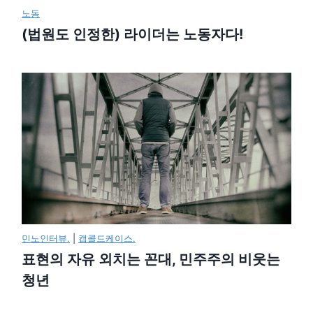
노동
(법원도 인정한) 라이더는 노동자다!
민노인터뷰.
|
캡콜드케이스.
표현의 자유 외치는 꼰대, 민주주의 비웃는
청년