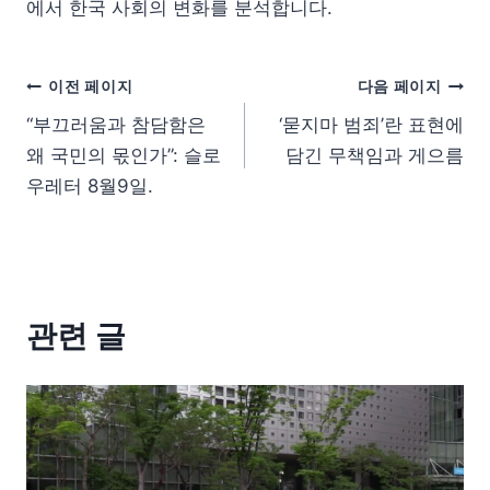
에서 한국 사회의 변화를 분석합니다.
이전 페이지
다음 페이지
“부끄러움과 참담함은
‘묻지마 범죄’란 표현에
왜 국민의 몫인가”: 슬로
담긴 무책임과 게으름
우레터 8월9일.
관련 글