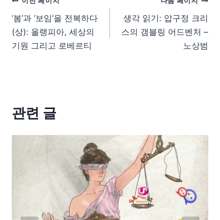
이전 페이지
다음 페이지
‘봄’과 ‘보임’을 전복하다
생각 읽기: 압구정 크리
(상): 올랭피아, 세상의
스의 갬블링 어드벤처 –
기원 그리고 로베르티
노상범
관련 글