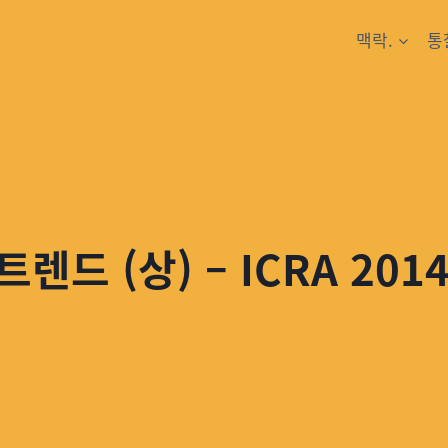
맥락.
통
렌드 (상) – ICRA 201