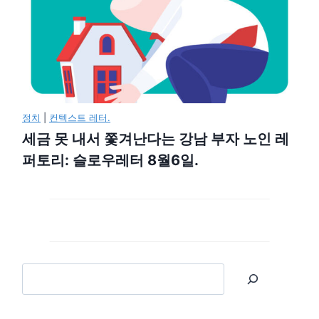
정치
|
컨텍스트 레터.
세금 못 내서 쫓겨난다는 강남 부자 노인 레
퍼토리: 슬로우레터 8월6일.