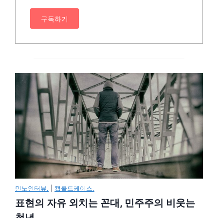
구독하기
민노인터뷰.
|
캡콜드케이스.
표현의 자유 외치는 꼰대, 민주주의 비웃는
청년