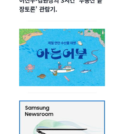
이진우·김원장의 3시간 ‘부동산 끝
장토론’ 관람기.