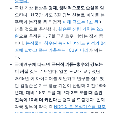
종됐다
.
극한 기상 현상은
경제, 생태적으로도 손실
을 일
으킨다. 한국만 봐도 3월 경북 산불로 피해를 본
주택과 농작물 등 직접적
피해 규모는 1조 원
이
넘을 것으로 추산됐다.
훼손된 산림 가치는 2조
원
으로 추정된다. 7월 극한호우 피해는 집계 중
이다.
농작물이 침수된 농지만 여의도 면적의 84
배에 달하고 죽은 가축수는 103만 마리
가 넘는
다.
국제연구에 따르면
극단적 가뭄
–
홍수의 강도는
더 커질 것
으로 보인다. 일본 도쿄대 교수였던
2019년 이 아이디어를 제안하고 연구를 설계했
던 김형준은 지구 평균 기온이 산업화 이전(1895
년대) 대비 1.5도 오를 때보다
2
도 오를 때
습건
진폭
이
10
배 더 커진다
는 결과를 도출했다. 현재
각국 정부의 약속 즉
NDC
대로 온실가스를 감축