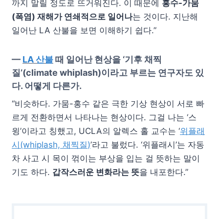
까지 말릴 정도로 뜨거워진다. 이 때문에
홍수-가뭄
(폭염) 재해가 연쇄적으로 일어나
는 것이다. 지난해
일어난 LA 산불을 보면 이해하기 쉽다.”
—
LA 산불
때 일어난 현상을 ‘기후 채찍
질’(climate whiplash)이라고 부르는 연구자도 있
다. 어떻게 다른가.
“비슷하다. 가뭄-홍수 같은 극한 기상 현상이 서로 빠
르게 전환하면서 나타나는 현상이다. 그걸 나는 ‘스
윙’이라고 칭했고, UCLA의 알렉스 홀 교수는 ‘
위플래
시
(whiplash,
채찍질
)
’라고 불렀다. ‘위플래시’는 자동
차 사고 시 목이 꺾이는 부상을 입는 걸 뜻하는 말이
기도 하다.
갑작스러운 변화라는 뜻
을 내포한다.”