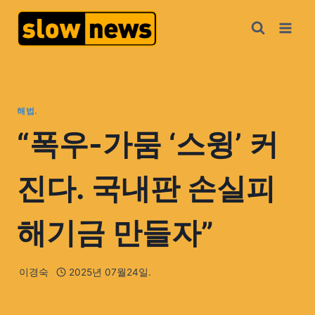
해법.
“폭우-가뭄 ‘스윙’ 커
진다. 국내판 손실피
해기금 만들자”
이경숙
2025년 07월24일.