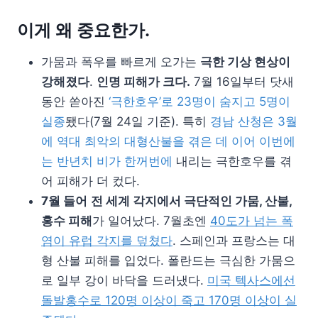
이게 왜 중요한가.
가뭄과 폭우를 빠르게 오가는
극한 기상 현상이
강해졌다
.
인명 피해가 크다.
7월 16일부터 닷새
동안 쏟아진
‘극한호우’로 23명이 숨지고 5명이
실종
됐다(7월 24일 기준). 특히
경남 산청은 3월
에 역대 최악의 대형산불을 겪은 데 이어 이번에
는 반년치 비가 한꺼번에
내리는 극한호우를 겪
어 피해가 더 컸다.
7
월 들어
전 세계 각지에서 극단적인 가뭄
,
산불
,
홍수 피해
가 일어났다. 7월초엔
40
도가 넘는 폭
염이 유럽 각지를 덮쳤다
. 스페인과 프랑스는 대
형 산불 피해를 입었다. 폴란드는 극심한 가뭄으
로 일부 강이 바닥을 드러냈다.
미국 텍사스에선
돌발홍수로
120
명 이상이 죽고
170
명 이상이 실