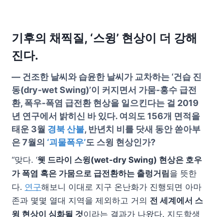
기후의 채찍질, ‘스윙’ 현상이 더 강해
진다.
— 건조한 날씨와 습윤한 날씨가 교차하는 ‘건습 진
동(dry-wet Swing)’이 커지면서 가뭄-홍수 급전
환, 폭우-폭염 급전환 현상을 일으킨다는 걸 2019
년 연구에서 밝히신 바 있다. 여의도 156개 면적을
태운 3월
경북 산불
, 반년치 비를 닷새 동안 쏟아부
은 7월의
‘괴물폭우’
도 스윙 현상인가?
“맞다. ‘
웻 드라이 스윙(wet-dry Swing) 현상은 호우
가 폭염 혹은 가뭄으로 급전환하는 출렁거림
을 뜻한
다.
연구
해보니 이대로 지구 온난화가 진행되면 아마
존과 몇몇 열대 지역을 제외하고 거의
전 세계에서 스
윙 현상이 심화될 것
이라는 결과가 나왔다. 지도학생