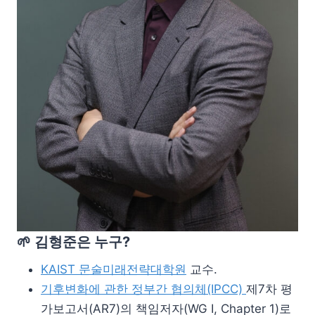
🌱
김형준은 누구?
KAIST 문술미래전략대학원
교수.
기후변화에 관한 정부간 협의체(IPCC)
제7차 평
가보고서(AR7)의 책임저자(WG I, Chapter 1)로