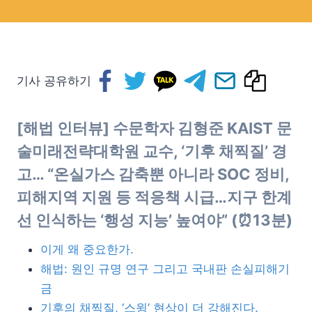
기사 공유하기
[해법 인터뷰] 수문학자 김형준 KAIST 문
술미래전략대학원 교수
, ‘기후 채찍질’
경
고… “온실가스 감축뿐 아니라 SOC 정비,
피해지역 지원 등 적응책 시급…지구 한계
선 인식하는 ‘행성 지능’ 높여야”
(⏰13분)
이게 왜 중요한가.
해법: 원인 규명 연구 그리고 국내판 손실피해기
금
기후의 채찍질, ‘스윙’ 현상이 더 강해진다.