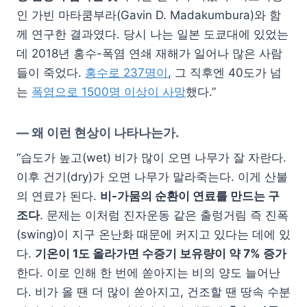
인 가빈 마타쿰부라(Gavin D. Madakumbura)와 함
께 연구한 결과였다. 당시 나는 일본 도쿄대에 있었는
데 2018년 홍수-폭염 연쇄 재해가 일어나 많은 사람
들이 죽었다.
홍수로 237명이
, 그 직후엔 40도가 넘
는
폭염으로 1500명 이상이 사망
했다.”
—
왜 이런 현상이 나타나는가.
“습도가 높고(wet) 비가 많이 오면 나무가 잘 자란다.
이후 건기(dry)가 오면 나무가 말라죽는다. 이게 산불
의 연료가 된다.
비-가뭄의 순환이 연료를 만드는 구
조다
. 문제는 이처럼 진자운동 같은 출렁거림 즉 진폭
(swing)이 지구 온난화 때문에 커지고 있다는 데에 있
다.
기온이 1도 올라가면 수증기 보유량이 약 7% 증가
한다. 이로 인해 한 번에 쏟아지는 비의 양도 늘어난
다. 비가 올 땐 더 많이 쏟아지고, 건조할 땐 땅속 수분