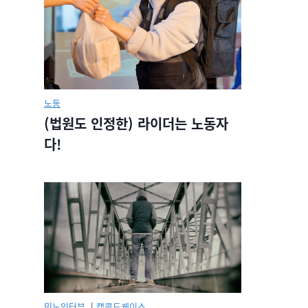
노동
(법원도 인정한) 라이더는 노동자
다!
민노인터뷰.
|
캡콜드케이스.