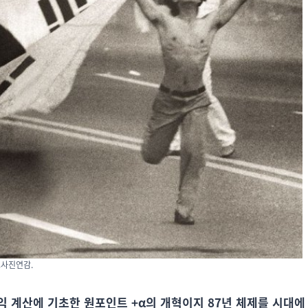
도사진연감.
 계산에 기초한 원포인트 +α의 개혁이지 87년 체제를 시대에