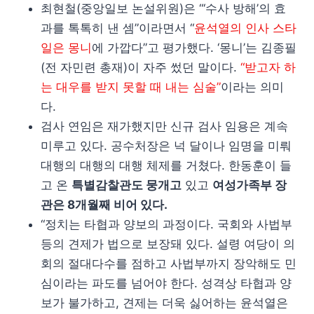
최현철(중앙일보 논설위원)은 “‘수사 방해’의 효
과를 톡톡히 낸 셈”이라면서 “
윤석열의 인사 스타
일은 몽니
에 가깝다”고 평가했다. ‘몽니’는 김종필
(전 자민련 총재)이 자주 썼던 말이다.
“받고자 하
는 대우를 받지 못할 때 내는 심술”
이라는 의미
다.
검사 연임은 재가했지만 신규 검사 임용은 계속
미루고 있다. 공수처장은 넉 달이나 임명을 미뤄
대행의 대행의 대행 체제를 거쳤다. 한동훈이 들
고 온
특별감찰관도 뭉개고
있고
여성가족부 장
관은 8개월째 비어 있다.
“정치는 타협과 양보의 과정이다. 국회와 사법부
등의 견제가 법으로 보장돼 있다. 설령 여당이 의
회의 절대다수를 점하고 사법부까지 장악해도 민
심이라는 파도를 넘어야 한다. 성격상 타협과 양
보가 불가하고, 견제는 더욱 싫어하는 윤석열은