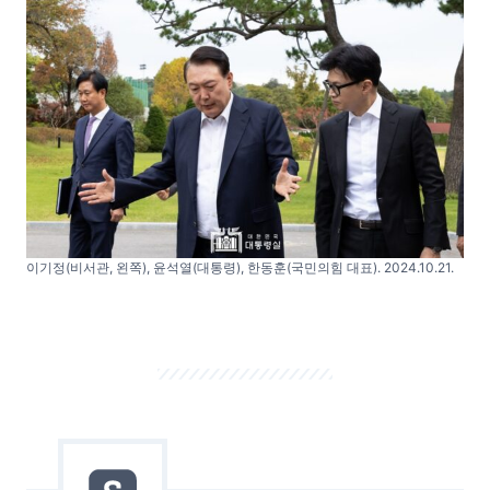
이기정(비서관, 왼쪽), 윤석열(대통령), 한동훈(국민의힘 대표). 2024.10.21.