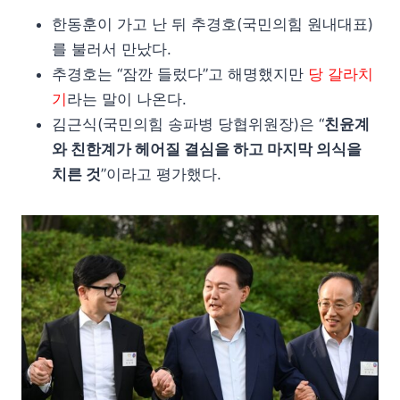
한동훈이 가고 난 뒤 추경호(국민의힘 원내대표)
를 불러서 만났다.
추경호는 “잠깐 들렀다”고 해명했지만
당 갈라치
기
라는 말이 나온다.
김근식(국민의힘 송파병 당협위원장)은 “
친윤계
와 친한계가 헤어질 결심을 하고 마지막 의식을
치른 것
”이라고 평가했다.